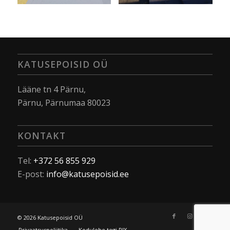
KATUSEPOISID OÜ
Lääne tn 4 Pärnu,
Pärnu, Pärnumaa 80023
KONTAKT
Tel:
+372 56 855 929
E-post:
info@katusepoisid.ee
© 2026 Katusepoisid OÜ
Privaatsuspoliitika
Kodulehe tegi PIX