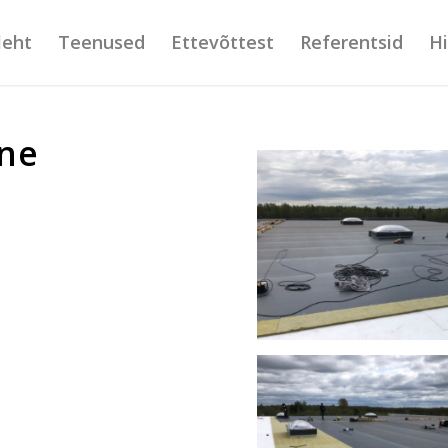
leht
Teenused
Ettevõttest
Referentsid
H
one