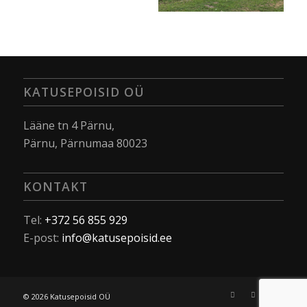
KATUSEPOISID OÜ
Lääne tn 4 Pärnu,
Pärnu, Pärnumaa 80023
KONTAKT
Tel:
+372 56 855 929
E-post:
info@katusepoisid.ee
© 2026 Katusepoisid OÜ